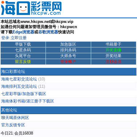
本站总域名www.hkcpw.net或hkcpw.vip
如遇任何问题请加管理员微信号：hkcpwcn
请下载
Edge浏览器
或
谷歌浏览器
快速访问
登录
立即注册
|
早版下载
加急版区
书籍册子
七星杀码
排列杀码
开奖直播
头尾平台
大师杀号
开奖结果
留言反馈
登录账户
注册会员
海口彩票论坛
海南七星彩交流论坛
(10)
海南排列五交流论坛
(11)
七星彩早版/加急版下载区
海南体彩书籍/湛江册子下载区
其他论坛
聊天喝茶休闲区
官方反馈专区
今日21
会员16838
|