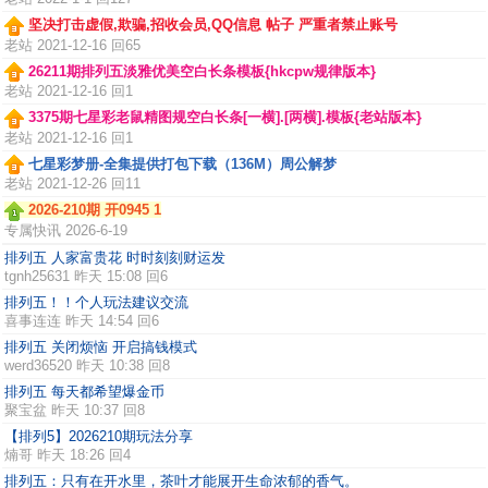
坚决打击虚假,欺骗,招收会员,QQ信息 帖子 严重者禁止账号
老站
2021-12-16 回65
26211期排列五淡雅优美空白长条模板{hkcpw规律版本}
老站
2021-12-16 回1
3375期七星彩老鼠精图规空白长条[一横].[两横].模板{老站版本}
老站
2021-12-16 回1
七星彩梦册-全集提供打包下载（136M）周公解梦
老站
2021-12-26 回11
2026-210期 开0945 1
专属快讯
2026-6-19
排列五 人家富贵花 时时刻刻财运发
tgnh25631
昨天 15:08 回6
排列五！！个人玩法建议交流
喜事连连
昨天 14:54 回6
排列五 关闭烦恼 开启搞钱模式
werd36520
昨天 10:38 回8
排列五 每天都希望爆金币
聚宝盆
昨天 10:37 回8
【排列5】2026210期玩法分享
煵哥
昨天 18:26 回4
排列五：只有在开水里，茶叶才能展开生命浓郁的香气。