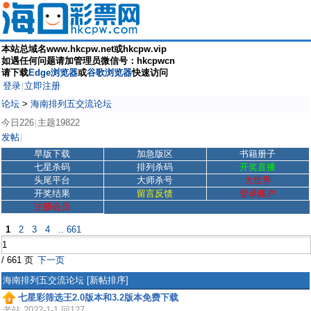
本站总域名www.hkcpw.net或hkcpw.vip
如遇任何问题请加管理员微信号：hkcpwcn
请下载
Edge浏览器
或
谷歌浏览器
快速访问
登录
立即注册
|
论坛
>
海南排列五交流论坛
今日226
主题19822
|
发帖
|
早版下载
加急版区
书籍册子
七星杀码
排列杀码
开奖直播
头尾平台
大师杀号
大世界
开奖结果
留言反馈
登录账户
注册会员
1
2
3
4
.. 661
/ 661 页
下一页
海南排列五交流论坛
[新帖排序]
七星彩筛选王2.0版本和3.2版本免费下载
老站
2022-1-1 回127