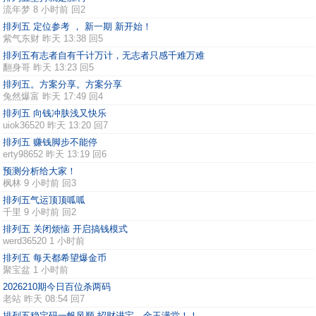
流年梦
8 小时前 回2
排列五 定位参考 ， 新一期 新开始！
紫气东财
昨天 13:38 回5
排列五有志者自有千计万计，无志者只感千难万难
翻身哥
昨天 13:23 回5
排列五。方案分享。方案分享
兔然爆富
昨天 17:49 回4
排列五 向钱冲肤浅又快乐
uiok36520
昨天 13:20 回7
排列五 赚钱脚步不能停
erty98652
昨天 13:19 回6
预测分析给大家！
枫林
9 小时前 回3
排列五气运顶顶呱呱
千里
9 小时前 回2
排列五 关闭烦恼 开启搞钱模式
werd36520
1 小时前
排列五 每天都希望爆金币
聚宝盆
1 小时前
2026210期今日百位杀两码
老站
昨天 08:54 回7
排列五稳定码一帆风顺 招财进宝、金玉满堂！！