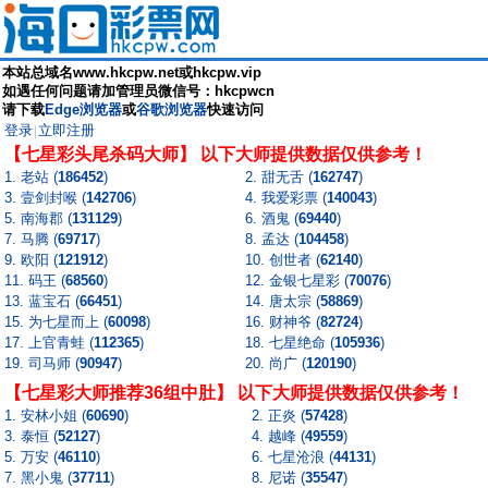
本站总域名www.hkcpw.net或hkcpw.vip
如遇任何问题请加管理员微信号：hkcpwcn
请下载
Edge浏览器
或
谷歌浏览器
快速访问
登录
立即注册
|
【七星彩头尾杀码大师】 以下大师提供数据仅供参考！
1. 老站 (
186452
)
2. 甜无舌 (
162747
)
3. 壹剑封喉 (
142706
)
4. 我爱彩票 (
140043
)
5. 南海郡 (
131129
)
6. 酒鬼 (
69440
)
7. 马腾 (
69717
)
8. 孟达 (
104458
)
9. 欧阳 (
121912
)
10. 创世者 (
62140
)
11. 码王 (
68560
)
12. 金银七星彩 (
70076
)
13. 蓝宝石 (
66451
)
14. 唐太宗 (
58869
)
15. 为七星而上 (
60098
)
16. 财神爷 (
82724
)
17. 上官青蛙 (
112365
)
18. 七星绝命 (
105936
)
19. 司马师 (
90947
)
20. 尚广 (
120190
)
【七星彩大师推荐36组中肚】 以下大师提供数据仅供参考！
1. 安林小姐 (
60690
)
2. 正炎 (
57428
)
3. 泰恒 (
52127
)
4. 越峰 (
49559
)
5. 万安 (
46110
)
6. 七星沧浪 (
44131
)
7. 黑小鬼 (
37711
)
8. 尼诺 (
35547
)