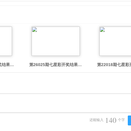
】
奖结果：8340 21+12【体彩视频回放】
第26025期七星彩开奖结果：8405 53-13【体彩视频回
第22018期七星彩
140
还能输入
个字