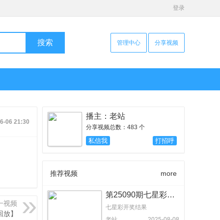
登录
搜索
管理中心
分享视频
播主：老站
6-06 21:30
分享视频总数：483 个
私信我
打招呼
推荐视频
more
第25090期七星彩开奖结果：9518 086【体彩视频回放】
一视频
七星彩开奖结果
频回放】
老站
2025-08-08