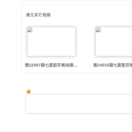
口
播主其它视频
第22097期七星彩开奖结果：5105 62-11【体彩视频回放
第24033期七星彩开
彩
票