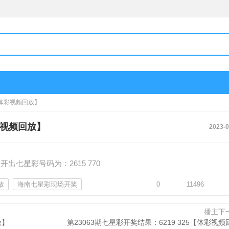
0【体彩视频回放】
体彩视频回放】
2023-0
出七星彩号码为：2615 770
放
海南七星彩现场开奖
0
11496
播主下
放】
第23063期七星彩开奖结果：6219 325【体彩视