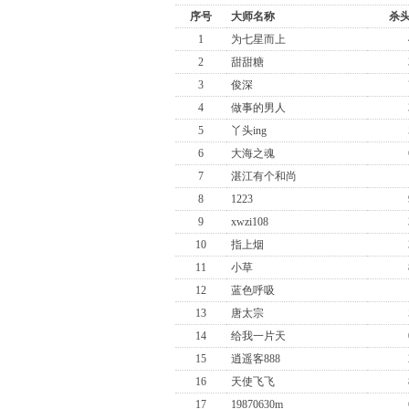
序号
大师名称
杀
1
为七星而上
2
甜甜糖
3
俊深
4
做事的男人
5
丫头ing
6
大海之魂
7
湛江有个和尚
8
1223
9
xwzi108
10
指上烟
11
小草
12
蓝色呼吸
13
唐太宗
14
给我一片天
15
逍遥客888
16
天使飞飞
17
19870630m