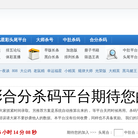
七星彩头尾平台
大师杀号
中肚杀码
合分杀码
坛
排五论坛
早版长条
加急版
册子书籍
中肚平台
史
体彩直播
黑白长条
排列长条
筛选王表
头尾平台
一夜谈
808
大公鸡
老鼠精
幸运福星
小精英
规律大师
光荣版
大精英
黑马赌王
彩合分杀码平台期待您
大家抓紧时间录取。另推荐方案是系统自动推算出来的， 等平台关闭时候再用。杀
积错误请大家不要抄袭他人的数据。本平台没有任何收费，同样也不具备奖励。 我们的
6 小时 14 分 08 秒
期待您的加入 >>>
头尾合：
中肚合