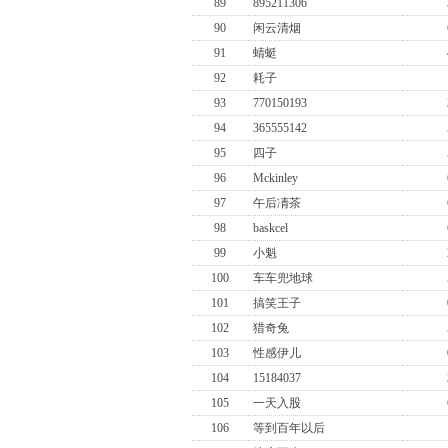
89
895211306
90
闲云清烟
91
蜻蜓
92
耗子
93
770150193
94
365555142
95
四子
96
Mckinley
97
午后凊茶
98
baskcel
99
小魁
100
车车兜地球
101
搞笑王子
102
猎奇兔
103
性感伊儿
104
15184037
105
一天入股
106
等到百年以后