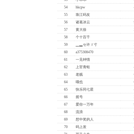
54
hkcpw
55
珠江码友
56
诸葛冰云
57
黄大徐
58
个十百千
59
▁▂セ许ㄡ寸
60
a375308470
61
一见钟情
62
上官青蛙
63
老贱
64
哦也
65
快乐同七星
66
摇号
67
爱你一万年
68
流浪
69
想中奖的人
70
码上发