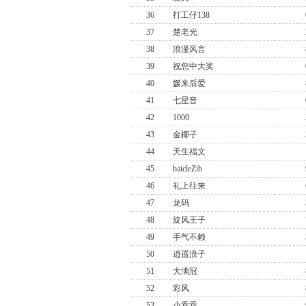
36
打工仔138
37
楚老光
38
浪漫风言
39
祝您中大奖
40
媛来后爱
41
七星音
42
1000
43
金椰子
44
天生福文
45
baicleZib
46
礼上往来
47
龙码
48
旋风王子
49
手气不赖
50
逍遥浪子
51
大满冠
52
彩风
53
小乖乖