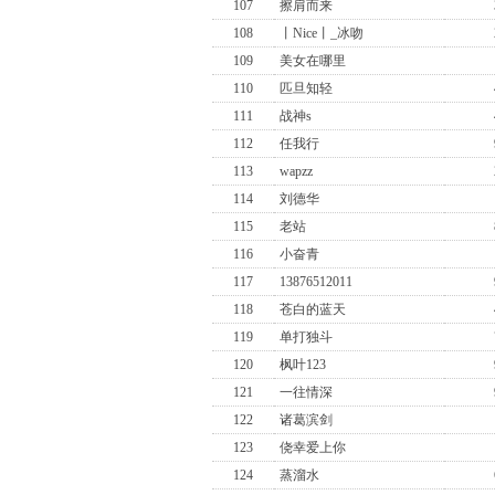
107
擦肩而来
108
丨Nice丨_冰吻
109
美女在哪里
110
匹旦知轻
111
战神s
112
任我行
113
wapzz
114
刘德华
115
老站
116
小奋青
117
13876512011
118
苍白的蓝天
119
单打独斗
120
枫叶123
121
一往情深
122
诸葛滨剑
123
侥幸爱上你
124
蒸溜水