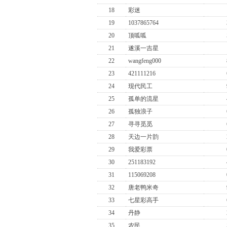
18
彩迷
19
1037865764
20
顶呱呱
21
遂溪一吉星
22
wangfeng000
23
421111216
24
现代民工
25
孤单的流星
26
孤独浪子
27
寻寻觅觅
28
天边一片韵
29
我爱彩票
30
251183192
31
115069208
32
唐老鸭米奇
33
七星彩高手
34
丹静
35
农民