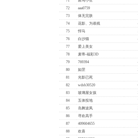
71
斑马小生
72
aaa0759
73
体无完肤
74
花影、为谁残
75
悍马
76
白沙猫
77
爱上美女
78
麦蒂-福彩3D
79
769394
80
如罡
81
光影已死
82
wdsb30520
83
玻璃屋女孩
84
五体投地
85
岛舞波凤
86
寻欢高手
87
409604655
88
欢喜