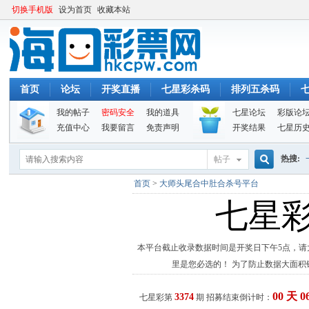
切换手机版
设为首页
收藏本站
首页
论坛
开奖直播
七星彩杀码
排列五杀码
我的帖子
密码安全
我的道具
七星论坛
彩版论
充值中心
我要留言
免责声明
开奖结果
七星历
热搜:
帖子
搜
首页
>
大师头尾合中肚合杀号平台
七星
索
本平台截止收录数据时间是开奖日下午5点，请
里是您必选的！ 为了防止数据大面
00 天 0
3374
七星彩第
期 招募结束倒计时：