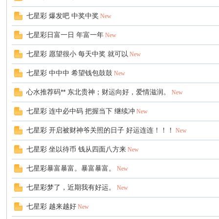
七星彩 爆发吧 中奖中奖
New
七星彩日富一日 年富一年
New
七星彩 愿望很小 每天中奖 就可以
New
七星彩 中中中 希望钱包鼓鼓
New
心水推荐码** 东北贵神；财运向好，爱情滋润。
New
七星彩 连中必中码 把握当下 继续冲
New
七星彩 开启被财神爷关照的日子 好运连连！！！
New
七星彩 坐以待币 钱从四面八方来
New
七星彩暴富暴富。暴富暴富。
New
七星彩梦了，近期我有好运。
New
七星彩 越来越好
New