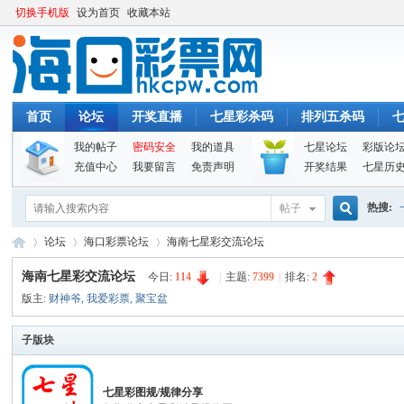
切换手机版
设为首页
收藏本站
首页
论坛
开奖直播
七星彩杀码
排列五杀码
我的帖子
密码安全
我的道具
七星论坛
彩版论
充值中心
我要留言
免责声明
开奖结果
七星历
热搜:
帖子
搜
论坛
海口彩票论坛
海南七星彩交流论坛
海南七星彩交流论坛
今日:
114
|
主题:
7399
|
排名:
2
版主:
财神爷
,
我爱彩票
,
聚宝盆
索
海
»
›
›
子版块
七星彩图规/规律分享