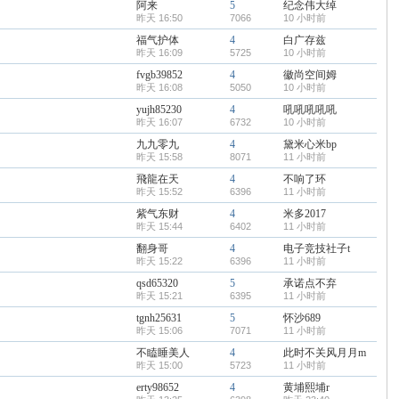
阿来
5
纪念伟大绰
昨天 16:50
7066
10 小时前
福气护体
4
白广存兹
昨天 16:09
5725
10 小时前
fvgb39852
4
徽尚空间姆
昨天 16:08
5050
10 小时前
yujh85230
4
吼吼吼吼吼
昨天 16:07
6732
10 小时前
九九零九
4
黛米心米bp
昨天 15:58
8071
11 小时前
飛龍在天
4
不响了环
昨天 15:52
6396
11 小时前
紫气东财
4
米多2017
昨天 15:44
6402
11 小时前
翻身哥
4
电子竞技社子t
昨天 15:22
6396
11 小时前
qsd65320
5
承诺点不弃
昨天 15:21
6395
11 小时前
tgnh25631
5
怀沙689
昨天 15:06
7071
11 小时前
不瞌睡美人
4
此时不关风月月m
昨天 15:00
5723
11 小时前
erty98652
4
黄埔熙埔r