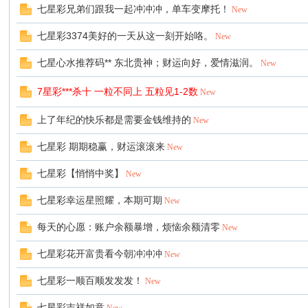
七星彩兄弟们跟我一起冲冲冲，单车变摩托！
New
七星彩3374美好的一天从这一刻开始咯。
New
七星心水推荐码** 东北贵神；财运向好，爱情滋润。
New
7星彩***杀十 一粒不同上 五粒见1-2数
New
上了年纪的快乐都是需要金钱维持的
New
七星彩 期期稳赢，财运滚滚来
New
七星彩【悄悄中奖】
New
七星彩幸运星照耀，本期可期
New
每天的心愿：账户余额暴增，烦恼余额清零
New
七星彩花开富贵看今朝冲冲冲
New
七星彩一顺百顺发发发！
New
七星彩吉祥如意