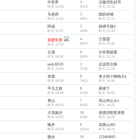
牛世界
3
汉服消失好菏
昨天 13:54
4713
昨天 22:15
马老师
3
跳跃的喵
昨天 13:51
5051
昨天 22:11
阿成
3
脉搏天脉d
昨天 13:47
6056
昨天 21:43
4
汪晨霞
我爱彩票
8075
昨天 21:35
昨天 13:43
云涌
9
尔诈我娱盟
昨天 06:41
9094
昨天 21:31
uiok36520
3
志远而立舱
昨天 13:26
4728
昨天 21:15
老酒
9
来火的小钢炮火k
昨天 05:58
7413
昨天 20:08
平凡之路
8
夜瞳下
昨天 05:54
5738
昨天 20:02
青山
7
高山仰止止o
昨天 06:43
8424
昨天 19:21
大漠扬沙
10
借酒消愁愁更愁
昨天 04:25
8765
昨天 18:25
晚舟
9
花果山482
昨天 04:23
10112
昨天 18:21
微光
10
123464045