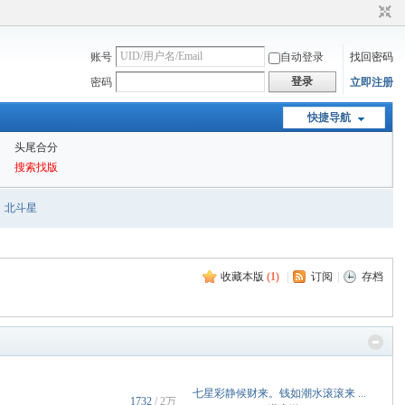
账号
自动登录
找回密码
登录
密码
立即注册
快捷导航
头尾合分
搜索找版
北斗星
收藏本版
(
1
)
|
订阅
|
存档
七星彩静候财来。钱如潮水滚滚来 ...
1732
/
2万