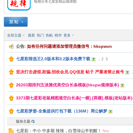
每期分享七星彩精品规律图
口
全部主题
最新
热门
热帖
精华
更多
公告:
如有任何问题请添加管理员微信号：hkcpwcn
七星彩筛选王2.0版本和3.2版本免费下载
...
2
3
坚决打击虚假,欺骗,招收会员,QQ信息 帖子 严重者禁止账号
.
26203期排列五淡雅优美空白长条模板{hkcpw规律版本}
彩
3373期七星彩老鼠精图规空白长条[一横].[两横].模板{老站版本}
七星彩梦册-全集提供打包下载（136M）周公解梦
版块主题
七星彩：中小 中多期 辣辣，白雪绿山半初醒！
New