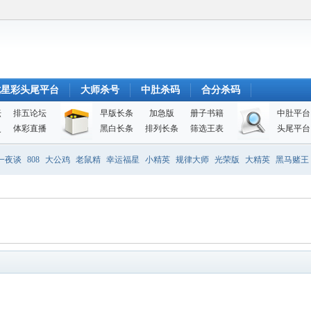
七星彩头尾平台
大师杀号
中肚杀码
合分杀码
坛
排五论坛
早版长条
加急版
册子书籍
中肚平台
史
体彩直播
黑白长条
排列长条
筛选王表
头尾平台
一夜谈
808
大公鸡
老鼠精
幸运福星
小精英
规律大师
光荣版
大精英
黑马赌王