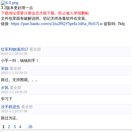
3.2版本更好用一点
下载地址需要注册会员才能下载。防止被人举报删帖
文件包里面有破解说明。切记关闭杀毒软件在安装。
链接:
https://pan.baidu.com/s/1tu2RQY5pr4zJdAa_RoS7Lw
提取码: 7kbj
红军利物浦2017
看全部
2022-1-1 09:52:08
小手一抖，钱钱到手！
宋姐
看全部
2022-1-1 10:29:23
路过。支持围观。。。
夕风
看全部
2022-1-1 10:35:33
学习下
没手棋进负
看全部
2022-1-1 10:37:34
路过为证。
1
2
3
4
.. 26