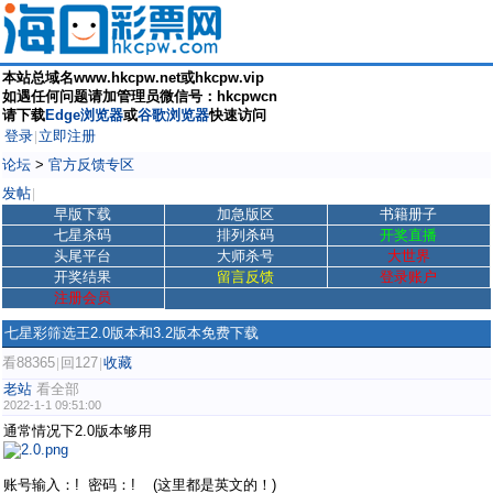
本站总域名www.hkcpw.net或hkcpw.vip
如遇任何问题请加管理员微信号：hkcpwcn
请下载
Edge浏览器
或
谷歌浏览器
快速访问
登录
立即注册
|
论坛
>
官方反馈专区
发帖
|
早版下载
加急版区
书籍册子
七星杀码
排列杀码
开奖直播
头尾平台
大师杀号
大世界
开奖结果
留言反馈
登录账户
注册会员
七星彩筛选王2.0版本和3.2版本免费下载
看88365
回127
收藏
|
|
老站
看全部
2022-1-1 09:51:00
通常情况下2.0版本够用
账号输入：! 密码：! (这里都是英文的！)