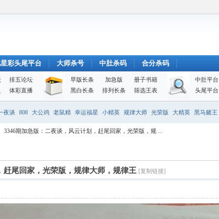
七星彩头尾平台
大师杀号
中肚杀码
合分杀码
坛
排五论坛
早版长条
加急版
册子书籍
中肚平台
史
体彩直播
黑白长条
排列长条
筛选王表
头尾平台
一夜谈
808
大公鸡
老鼠精
幸运福星
小精英
规律大师
光荣版
大精英
黑马赌王
3346期加急版：二夜谈，风云计划，赶尾回家，光荣版，规 ...
划，赶尾回家，光荣版，规律大师，规律王
[复制链接]