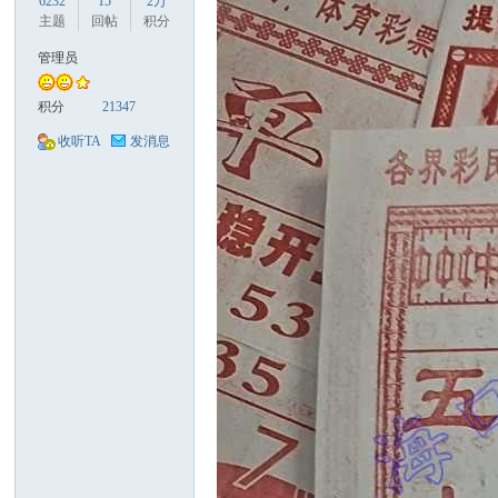
6232
15
2万
主题
回帖
积分
管理员
积分
21347
口
收听TA
发消息
彩