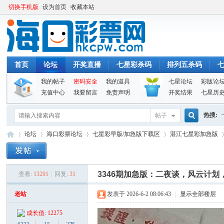
切换手机版
设为首页
收藏本站
首页
论坛
开奖直播
七星彩杀码
排列五杀码
我的帖子
密码安全
我的道具
七星论坛
彩版论
充值中心
我要留言
免责声明
开奖结果
七星历
热搜:
帖子
搜
论坛
海口彩票论坛
七星彩早版/加急版下载区
湛江七星彩加急版
索
3346期加急版：二夜谈，风云计
查看:
13291
|
回复:
31
海
»
›
›
›
›
老站
发表于 2026-6-2 08:06:43
|
显示全部楼层
成长值: 12275