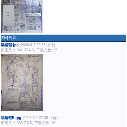
附件列表
黑猜谜.jpg
(2026-6-2 22:38 上传)
原图尺寸 342.35 KB, 下载次数: 33
黑猜谜B.jpg
(2026-6-2 22:38 上传)
原图尺寸 330.7 KB, 下载次数: 18