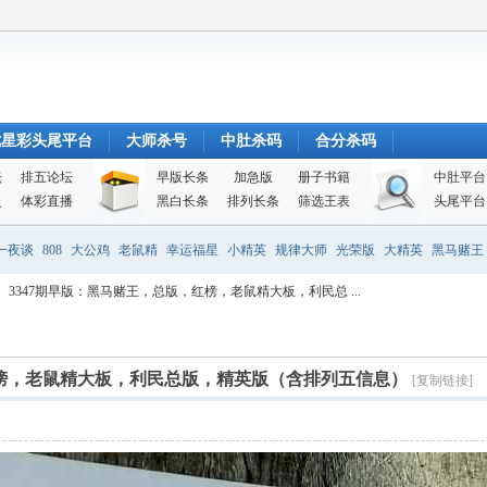
七星彩头尾平台
大师杀号
中肚杀码
合分杀码
坛
排五论坛
早版长条
加急版
册子书籍
中肚平台
史
体彩直播
黑白长条
排列长条
筛选王表
头尾平台
一夜谈
808
大公鸡
老鼠精
幸运福星
小精英
规律大师
光荣版
大精英
黑马赌王
3347期早版：黑马赌王，总版，红榜，老鼠精大板，利民总 ...
红榜，老鼠精大板，利民总版，精英版（含排列五信息）
[复制链接]