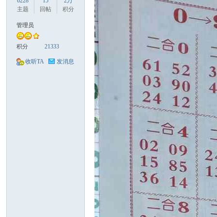
6228
15
2万
主题
回帖
积分
管理员
积分
21333
口
收听TA
发消息
彩