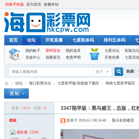
切换手机版
设为首页
收藏本站
首页
论坛
开奖直播
七星彩杀码
排列五杀码
我的帖子
密码安全
我的道具
七星论坛
彩版论
充值中心
我要留言
免责声明
开奖结果
七星历
热搜:
帖子
搜
论坛
海口彩票论坛
七星彩早版/加急版下载区
海南七星彩早版区
索
3347期早版：黑马赌王，总版，
查看:
13614
|
回复:
45
海
»
›
›
›
›
老站
发表于 2026-6-3 08:34:48
|
显示全部楼层
成长值: 12245