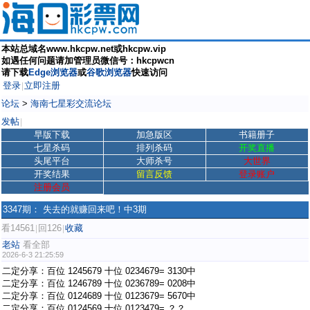
本站总域名www.hkcpw.net或hkcpw.vip
如遇任何问题请加管理员微信号：hkcpwcn
请下载
Edge浏览器
或
谷歌浏览器
快速访问
登录
立即注册
|
论坛
>
海南七星彩交流论坛
发帖
|
早版下载
加急版区
书籍册子
七星杀码
排列杀码
开奖直播
头尾平台
大师杀号
大世界
开奖结果
留言反馈
登录账户
注册会员
3347期： 失去的就赚回来吧！中3期
看14561
回126
收藏
|
|
老站
看全部
2026-6-3 21:25:59
二定分享：百位 1245679 十位 0234679= 3130中
二定分享：百位 1246789 十位 0236789= 0208中
二定分享：百位 0124689 十位 0123679= 5670中
二定分享：百位 0124569 十位 0123479= ？？